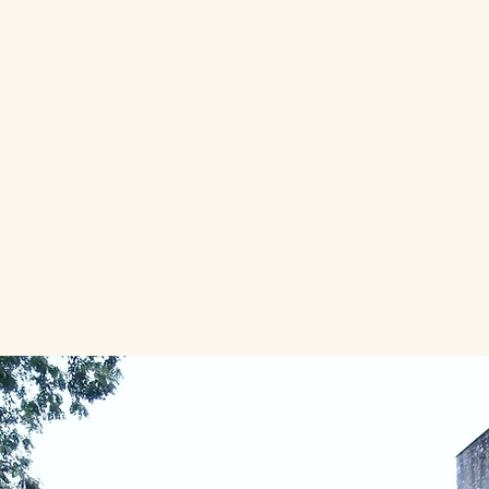
H
PPR