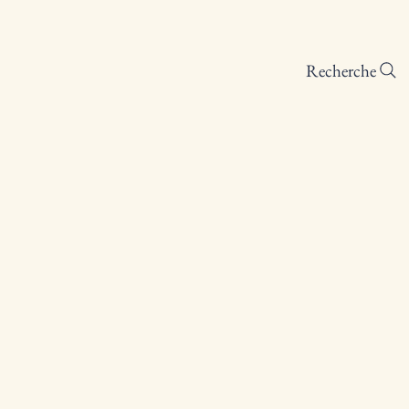
éalisations
Articles thématiques
Autour d'Hppr
Recherche