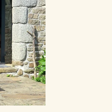
Bienvenue,
les événements en
Mardi 06/05/2026 :
Nous proposons ici une 
l'espérons, devrait app
modifications majeures, 
pas à nous faire part de vo
Le règlement des cotisa