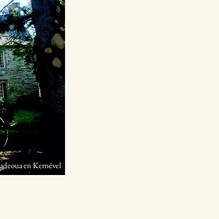
adeoua en Kernével