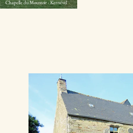
Chapelle du Moustoir - Kernével